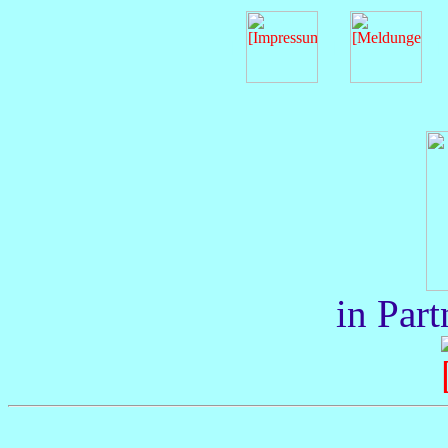
|
|
|
in Part