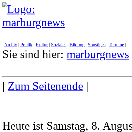
|
Archiv
|
Politik
|
Kultur
|
Soziales
|
Bildung
|
Sonstiges
|
Termine
|
Sie sind hier:
marburgnews
|
Zum Seitenende
|
Heute ist Samstag, 8. Augu