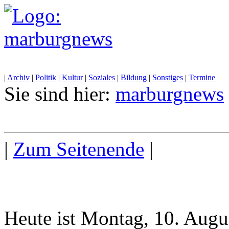
|
Archiv
|
Politik
|
Kultur
|
Soziales
|
Bildung
|
Sonstiges
|
Termine
|
Sie sind hier:
marburgnews
|
Zum Seitenende
|
Heute ist Montag, 10. Augu