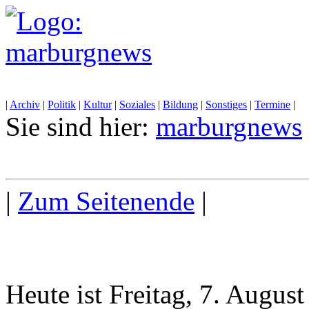
|
Archiv
|
Politik
|
Kultur
|
Soziales
|
Bildung
|
Sonstiges
|
Termine
|
Sie sind hier:
marburgnews
|
Zum Seitenende
|
Heute ist Freitag, 7. Augus