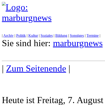
|
Archiv
|
Politik
|
Kultur
|
Soziales
|
Bildung
|
Sonstiges
|
Termine
|
Sie sind hier:
marburgnews
|
Zum Seitenende
|
Heute ist Freitag, 7. Augus