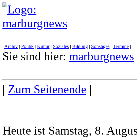
|
Archiv
|
Politik
|
Kultur
|
Soziales
|
Bildung
|
Sonstiges
|
Termine
|
Sie sind hier:
marburgnews
|
Zum Seitenende
|
Heute ist Samstag, 8. Augu