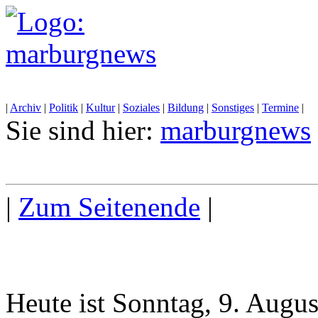
|
Archiv
|
Politik
|
Kultur
|
Soziales
|
Bildung
|
Sonstiges
|
Termine
|
Sie sind hier:
marburgnews
|
Zum Seitenende
|
Heute ist Sonntag, 9. Augu