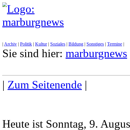
|
Archiv
|
Politik
|
Kultur
|
Soziales
|
Bildung
|
Sonstiges
|
Termine
|
Sie sind hier:
marburgnews
|
Zum Seitenende
|
Heute ist Sonntag, 9. Augu