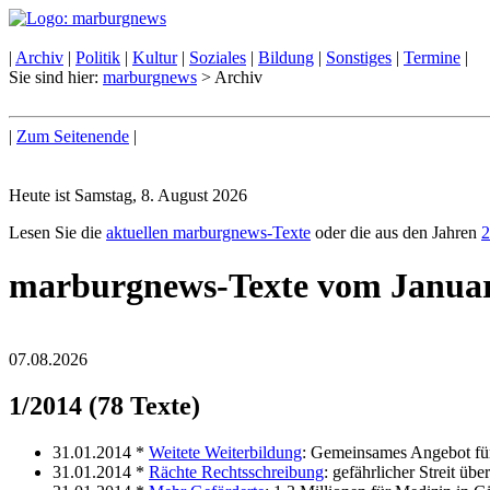
|
Archiv
|
Politik
|
Kultur
|
Soziales
|
Bildung
|
Sonstiges
|
Termine
|
Sie sind hier:
marburgnews
> Archiv
|
Zum Seitenende
|
Heute ist Samstag, 8. August 2026
Lesen Sie die
aktuellen marburgnews-Texte
oder die aus den Jahren
2
marburgnews-Texte vom Janua
07.08.2026
1/2014 (78 Texte)
31.01.2014 *
Weitete Weiterbildung
: Gemeinsames Angebot fü
31.01.2014 *
Rächte Rechtsschreibung
: gefährlicher Streit üb