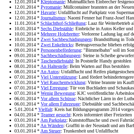
12.01.2014 *
Kleptomanie
: Mutmaßlichen Einbrecher festge
12.01.2014 *
Pyromanie
: Müllcontainer brannten an der Neuen
12.01.2014 *
Havarie
: Unfallflucht auf Parkplatz von Superma
12.01.2014 *
Journalismus
: Naomi Fenner hat Franz-Josef Han
11.01.2014 *
Schlachthof-Schließung
: Laaz für Weiterbetrieb 
10.01.2014 *
Sechs Diebstähle
: Einbrüche in Autos Keller un
10.01.2014 *
Mehrere Holzbretter
: Verlorene Ladung lag auf d
10.01.2014 *
Zwei Sachbeschädigungen
: Brandstiftung in Toi
10.01.2014 *
Zwei Enkeltricks
: Betrugsversuche blieben erfolg
09.01.2014 *
Personenbeförderung
: "Bimmelbahn" soll im So
09.01.2014 *
Sachbeschädigungen
: Steine in Scheibe geworfe
09.01.2014 *
Taschendiebstahl
: In Poststelle Handy gestohlen
08.01.2014 *
An Haltestelle
: Beim Warten auf Bus bestohlen
08.01.2014 *
An Autos
: Unfallflucht und Reifen plattgestochen
07.01.2014 *
Viel Unterstützung
: Land fördert behindertenge
07.01.2014 *
Viel Rauchentwicklung
: Vitrine brannte im Kauf
07.01.2014 *
Viel Erregung
: Tür von Buchladen und Schaukas
07.01.2014 *
Wenig Bewegung
: KJC veröffentlichte Arbeitslo
06.01.2014 *
Vor allem Schüsse
: Nächtlicher Lärm in der Luth
06.01.2014 *
Vor allem Fahrzeuge
: Diebstähle und Sachbesch
5.01.2014 *
Vielfalt
: Kreis hat Bildungsprogramm 2014 vorgest
04.01.2014 *
Teamer gesucht
: Kreis informiert über Freizeiten
03.01.2014 *
Am Parkplatz
: Kunststofftasche und zwei Fahrrä
03.01.2014 *
An Wänden
: Graffiti in der Neustadt und am Bar
03.01.2014 *
Am Steuer
: Trunkenheit und Unfallflucht