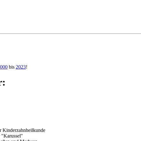
000
bis
2023
!
r:
r Kinderzahnheilkunde
er "Karussel"