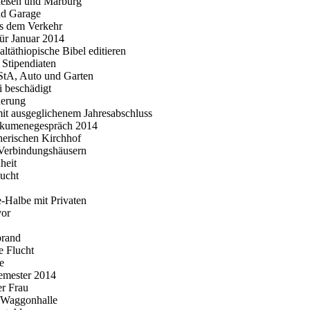
Gießen und Marburg
nd Garage
us dem Verkehr
 für Januar 2014
altäthiopische Bibel editieren
r Stipendiaten
iStA, Auto und Garten
i beschädigt
derung
mit ausgeglichenem Jahresabschluss
Ökumenegespräch 2014
herischen Kirchhof
 Verbindungshäusern
heit
lucht
e-Halbe mit Privaten
vor
brand
e Flucht
e
emester 2014
er Frau
r Waggonhalle