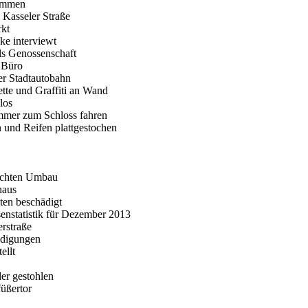
nommen
 Kasseler Straße
rkt
ke interviewt
als Genossenschaft
d Büro
er Stadtautobahn
lette und Graffiti an Wand
los
mmer zum Schloss fahren
n und Reifen plattgestochen
rechten Umbau
haus
ten beschädigt
senstatistik für Dezember 2013
erstraße
ädigungen
ellt
der gestohlen
füßertor