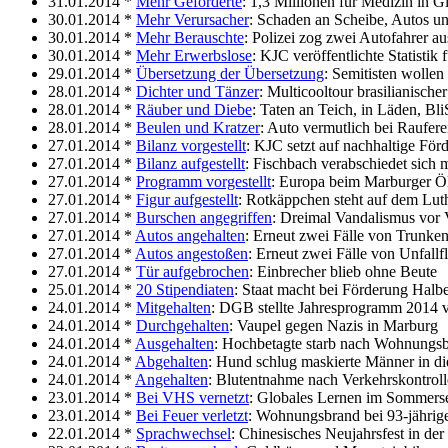
31.01.2014 *
Mehr Geförderte
: 1,3 Millionen für Medizin in 
30.01.2014 *
Mehr Verursacher
: Schaden an Scheibe, Autos u
30.01.2014 *
Mehr Berauschte
: Polizei zog zwei Autofahrer a
30.01.2014 *
Mehr Erwerbslose
: KJC veröffentlichte Statistik
29.01.2014 *
Übersetzung der Übersetzung
: Semitisten wollen 
28.01.2014 *
Dichter und Tänzer
: Multicooltour brasilianische
28.01.2014 *
Räuber und Diebe
: Taten an Teich, in Läden, Bl
28.01.2014 *
Beulen und Kratzer
: Auto vermutlich bei Raufere
27.01.2014 *
Bilanz vorgestellt
: KJC setzt auf nachhaltige För
27.01.2014 *
Bilanz aufgestellt
: Fischbach verabschiedet sich 
27.01.2014 *
Programm vorgestellt
: Europa beim Marburger 
27.01.2014 *
Figur aufgestellt
: Rotkäppchen steht auf dem Lut
27.01.2014 *
Burschen angegriffen
: Dreimal Vandalismus vor
27.01.2014 *
Autos angehalten
: Erneut zwei Fälle von Trunken
27.01.2014 *
Autos angestoßen
: Erneut zwei Fälle von Unfallf
27.01.2014 *
Tür aufgebrochen
: Einbrecher blieb ohne Beute
25.01.2014 *
20 Stipendiaten
: Staat macht bei Förderung Halb
24.01.2014 *
Mitgehalten
: DGB stellte Jahresprogramm 2014 
24.01.2014 *
Durchgehalten
: Vaupel gegen Nazis in Marburg
24.01.2014 *
Ausgehalten
: Hochbetagte starb nach Wohnungs
24.01.2014 *
Abgehalten
: Hund schlug maskierte Männer in di
24.01.2014 *
Angehalten
: Blutentnahme nach Verkehrskontroll
23.01.2014 *
Bei VHS vernetzt
: Globales Lernen im Sommers
23.01.2014 *
Bei Feuer verletzt
: Wohnungsbrand bei 93-jährig
22.01.2014 *
Sprachwechsel
: Chinesisches Neujahrsfest in de