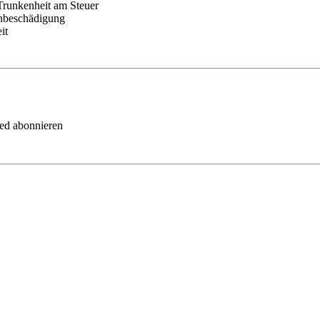
Trunkenheit am Steuer
chbeschädigung
it
eed abonnieren