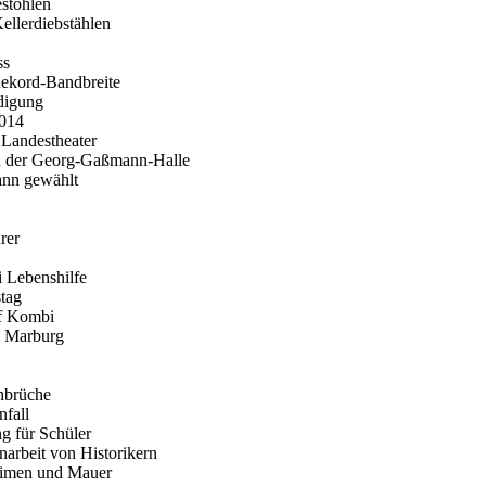
stohlen
ellerdiebstählen
ss
 Rekord-Bandbreite
digung
2014
 Landestheater
n der Georg-Gaßmann-Halle
ann gewählt
rer
 Lebenshilfe
stag
lf Kombi
es Marburg
inbrüche
nfall
g für Schüler
arbeit von Historikern
eimen und Mauer