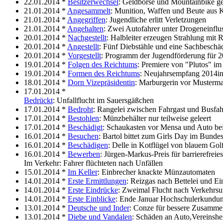
22.01.2014 *
Besitzerwechsel
: Geldbörse und Mountainbike ge
21.01.2014 *
Angesammelt
: Munition, Waffen und Beute aus K
21.01.2014 *
Angegriffen
: Jugendliche erlitt Verletzungen
21.01.2014 *
Angehalten
: Zwei Autofahrer unter Drogeneinflu
20.01.2014 *
Nachgestellt
: Halbleiter erzeugen Strahlung mit
20.01.2014 *
Angestellt
: Fünf Diebstähle und eine Sachbeschä
20.01.2014 *
Vorgestellt
: Programm der Jugendförderung für 
19.01.2014 *
Folgen des Reichtums
: Premiere von "Plutos" im
19.01.2014 *
Formen des Reichtums
: Neujahrsempfang 2014i
18.01.2014 *
Dorn Vizepräsidentin
: Marburgerin vor Musterm
17.01.2014 *
Bedrückt
: Unfallflucht im Sauersgäßchen
17.01.2014 *
Bedroht
: Rangelei zwischen Fahrgast und Busfah
17.01.2014 *
Bestohlen
: Münzbehälter nur teilweise geleert
17.01.2014 *
Beschädigt
: Schaukasten vor Mensa und Auto bei
16.01.2014 *
Besuchen
: Bartol bittet zum Girls Day im Bunde
16.01.2014 *
Beschädigen
: Delle in Kotflügel von blauem Go
16.01.2014 *
Bewerben
: Jürgen-Markus-Preis für barrierefrei
Im Verkehr: Fahrer flüchteten nach Unfällen
15.01.2014 *
Im Keller
: Einbrecher knackte Münzautomaten
14.01.2014 *
Erste Ermittlungen
: Reizgas nach Bettelei und E
14.01.2014 *
Erste Eindrücke
: Zweimal Flucht nach Verkehrsu
14.01.2014 *
Erste Einblicke
: Ende Januar Hochschulerkundun
13.01.2014 *
Deutsche und Inder
: Conze für bessere Zusammen
13.01.2014 *
Diebe und Vandalen
: Schäden an Auto,Vereinsh