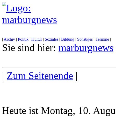
|
Archiv
|
Politik
|
Kultur
|
Soziales
|
Bildung
|
Sonstiges
|
Termine
|
Sie sind hier:
marburgnews
|
Zum Seitenende
|
Heute ist Montag, 10. Augu