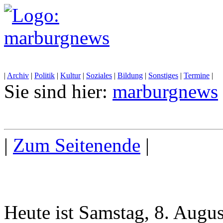
|
Archiv
|
Politik
|
Kultur
|
Soziales
|
Bildung
|
Sonstiges
|
Termine
|
Sie sind hier:
marburgnews
|
Zum Seitenende
|
Heute ist Samstag, 8. Augu